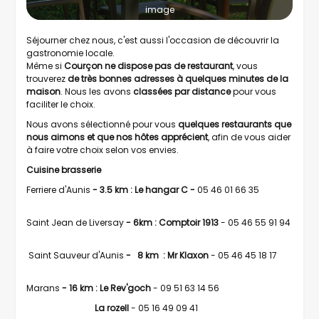
image
Séjourner chez nous, c'est aussi l'occasion de découvrir la
gastronomie locale.
Même si
Courçon ne dispose pas de restaurant
, vous
trouverez
de très bonnes adresses à quelques minutes de la
maison
. Nous les avons
classées par distance
pour vous
faciliter le choix.
Nous avons sélectionné pour vous
quelques restaurants que
nous aimons et que nos hôtes apprécient
, afin de vous aider
à faire votre choix selon vos envies.
Cuisine brasserie
Ferriere d'Aunis
- 3.5 km : Le hangar C -
05 46 01 66 35
Saint Jean de Liversay
- 6km : Comptoir 1913
- 05 46 55 91 94
Saint Sauveur d'Aunis
- 8 km : Mr Klaxon
- 05 46 45 18 17
Marans
- 16 km : Le Rev'goch
- 09 51 63 14 56
La rozell
- 05 16 49 09 41