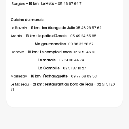
Surgère
- 19 km : Le Met's
- 05 46 67 64 71
Cuisine du marais :
Le Bazoin - 1
1 km : les étangs de Julie
05 46 28 57 62
Arcais -
13 km : Le patio d'Arcais
- 05 49 24 65 85
Ma gourmandise
: 09 86 32 28 67
Damvix -
18 km : Le comptoir Lenas
02 51 51 46 91
Le marais
- 02 51 00 44 74
La Gambille
- 02 51 87 10 27
Maillezay -
18 km : l'échauguette
- 09 77 68 09 53
Le Mazeau -
21 km : restaurant au bord de l'eau
- 02 51 51 20
71