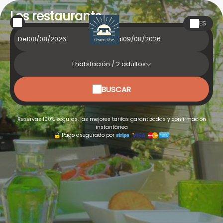
Les restaurants
ES
Del
al
1
habitación /
2
adultos
BUSCAR
Reservas 100% seguras, las mejores tarifas garantizadas y confirmación
instantánea
Pago asegurado por