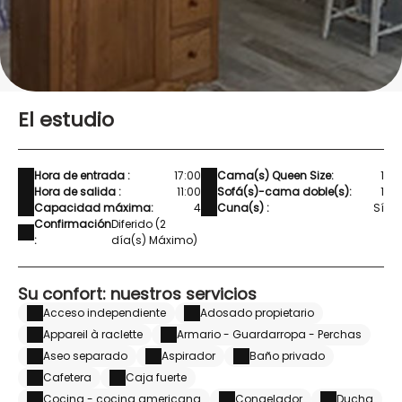
El estudio
Hora de entrada :
17:00
Cama(s) Queen Size:
1
Hora de salida :
11:00
Sofá(s)-cama doble(s):
1
Capacidad máxima:
4
Cuna(s) :
Sí
Confirmación
Diferido (2
:
día(s) Máximo)
Su confort: nuestros servicios
Acceso independiente
Adosado propietario
Appareil à raclette
Armario - Guardarropa - Perchas
Aseo separado
Aspirador
Baño privado
Cafetera
Caja fuerte
Cocina - cocina americana
Congelador
Ducha