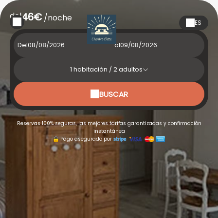
del
46€
/noche
ES
Del
al
1
habitación /
2
adultos
BUSCAR
Reservas 100% seguras, las mejores tarifas garantizadas y confirmación
instantánea
Pago asegurado por