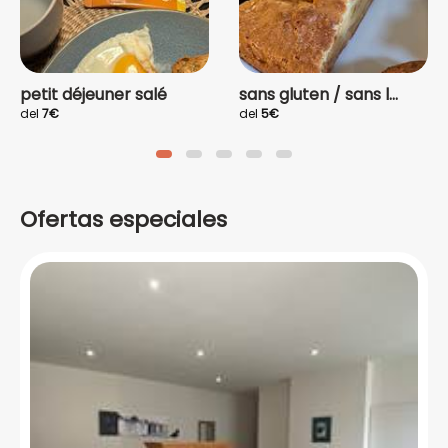
petit déjeuner salé
sans gluten / sans l...
del
7€
del
5€
Ofertas especiales