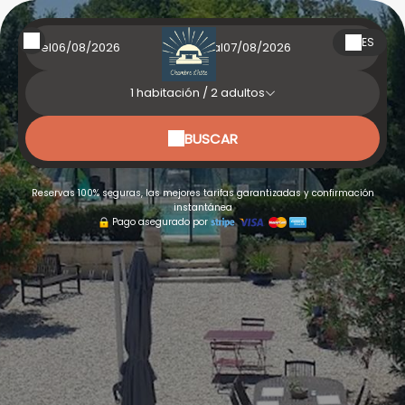
ES
Del
al
1
habitación /
2
adultos
BUSCAR
Reservas 100% seguras, las mejores tarifas garantizadas y confirmación
instantánea
Pago asegurado por