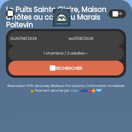
Le Puits Sainte Claire, Maison
FR
d'hôtes au cœur du Marais
Poitevin
Du
au
1
chambre /
2
adultes
RECHERCHER
Réservation 100% sécurisée, Meilleurs Prix Garantis, Confirmation Immédiate
Paiement sécurisé par