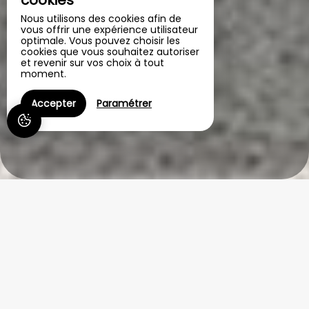
cookies
Nous utilisons des cookies afin de
vous offrir une expérience utilisateur
optimale. Vous pouvez choisir les
cookies que vous souhaitez autoriser
et revenir sur vos choix à tout
moment.
Accepter
Paramétrer
Le Puits Sainte Claire
Maison d'hôtes avec piscine dans le Marais poitevin
À Courçon, entre La Rochelle et le Marais poitevin, Le Puits Sainte
Claire vous accueille dans une maison d'hôtes de charme avec
piscine. Nous proposons 4 chambres et un studio indépendant
pour des séjours en couple ou en famille, dans un cadre calme et