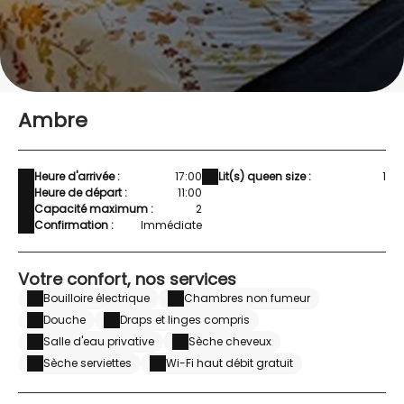
Ambre
Heure d'arrivée :
17:00
Lit(s) queen size :
1
Heure de départ :
11:00
Capacité maximum :
2
Confirmation :
Immédiate
Votre confort, nos services
Bouilloire électrique
Chambres non fumeur
Douche
Draps et linges compris
Salle d'eau privative
Sèche cheveux
Sèche serviettes
Wi-Fi haut débit gratuit