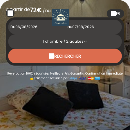
à partir de
72€
/nuit
FR
Du
au
1
chambre /
2
adultes
RECHERCHER
Réservation 100% sécurisée, Meilleurs Prix Garantis, Confirmation Immédiate
Paiement sécurisé par